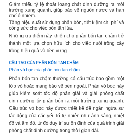
Giảm thiểu tỷ lệ thoát loang chất dinh dưỡng ra môi
trường xung quanh, giúp bảo vệ nguồn nước và hạn
chế ô nhiễm.
Tăng hiệu suất sử dụng phân bón, tiết kiệm chi phí và
công sức cho việc bón tận lúa.
Những ưu điểm này khiến cho phân bón tan chậm trở
thành một lựa chọn hữu ích cho việc nuôi trồng cây
trồng hiệu quả và bền vững.
CẤU TẠO CỦA PHÂN BÓN TAN CHẬM
Phần vỏ bọc của phân bón tan chậm
Phân bón tan chậm thường có cấu trúc bao gồm một
lớp vỏ hoặc màng bảo vệ bên ngoài. Phần vỏ bọc này
giúp kiểm soát tốc độ phân giải và giải phóng chất
dinh dưỡng từ phân bón ra môi trường xung quanh.
Cấu trúc vỏ bọc này được thiết kế để ngăn ngừa sự
tác động của các yếu tố tự nhiên như ánh sáng, nhiệt
độ và ẩm độ, từ đó duy trì sự ổn định của quá trình giải
phóng chất dinh dưỡng trong thời gian dài.